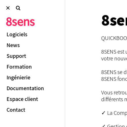
8se
Logiciels
QUICKBOOKS 
News
8SENS est 
Support
votre nouve
Formation
8SENS se di
Ingénierie
8SENS fonc
Documentation
Vous retrou
Espace client
différents
Contact
✓ La Compt
✓ Gestion 