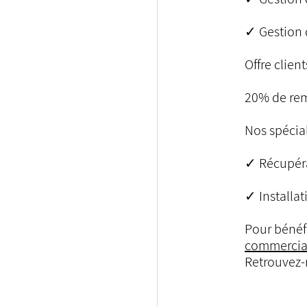
✓ Gestion 
Offre clie
20% de remi
Nos spécia
✓ Récupér
✓ Installa
Pour bénéfi
commercia
Retrouvez-